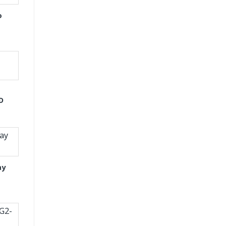
o
D
ay