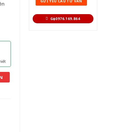
ên
Gọi 0976.169.864
hiết
N