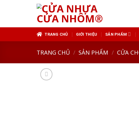
Skip
to
content
TRANG CHỦ
GIỚI THIỆU
SẢN PHẨM
TRANG CHỦ
/
SẢN PHẨM
/
CỬA CH