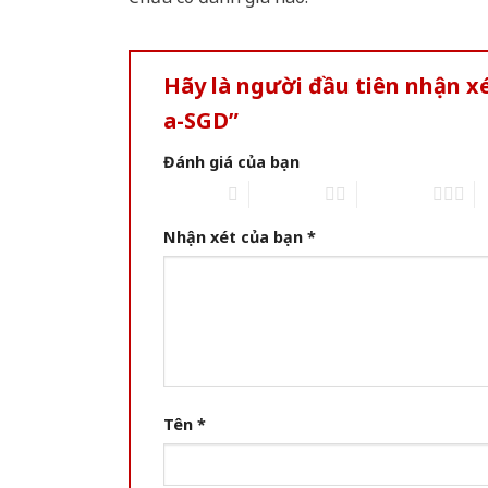
Hãy là người đầu tiên nhận 
a-SGD”
Đánh giá của bạn
1 of 5 stars
2 of 5 stars
3 of 5 stars
4 
Nhận xét của bạn
*
Tên
*