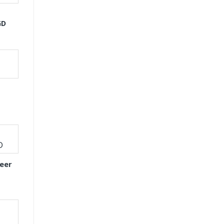
GD
eer