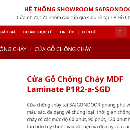
HỆ THỐNG SHOWROOM SAIGONDO
Cửa nhựa,cửa nhôm cao cấp giá siêu rẻ tại TP Hồ C
BÁO GIÁ
DỰ ÁN THỰC TẾ
TIN TỨC
LIÊN HỆ
ỐNG CHÁY
/
CỬA GỖ CHỐNG CHÁY
Cửa Gỗ Chống Cháy MDF
Laminate P1R2-a-SGD
Cửa chống cháy tại SAIGONDOOR phong phú v
màu sắc, đa dạng về chủng loại, thời gian chốn
cháy có các mức độ 60 phút, 90 phút, 120 phút 
lâu hơn tùy thuộc vào vật liệu và độ dày của cá