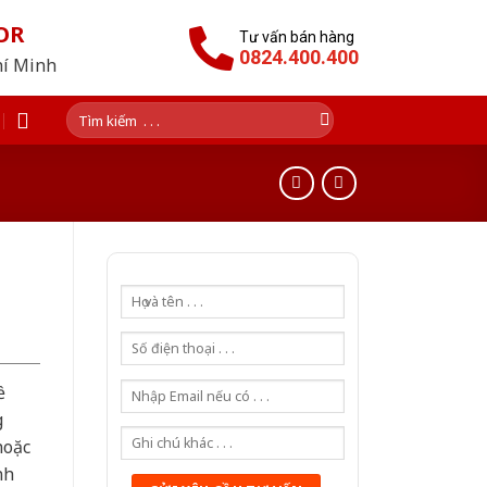
OR
Tư vấn bán hàng
0824.400.400
hí Minh
Tìm
kiếm:
ề
g
hoặc
nh