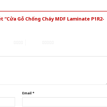
xét “Cửa Gỗ Chống Cháy MDF Laminate P1R2-
of 5 stars
5 of 5 stars
Email
*