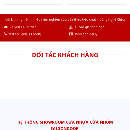
Với kinh nghiệm nhiêu năm nghiên cứu cửa theo tiêu chuẩn công nghệ Châu
Âu.Chúng tôi tự tin là nhà sản xuất & cung cấp hàng đầu tại Việt Nam!
Gửi yêu cầu tư vấn
Tải báo giá tổng hợp
Yêu cầu gọi lại (3 phút)
Dành cho đại lý
ĐỐI TÁC KHÁCH HÀNG
HỆ THỐNG SHOWROOM CỬA NHỰA CỬA NHÔM
SAIGONDOOR