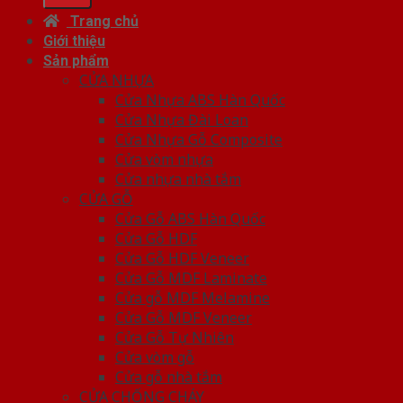
Trang chủ
Giới thiệu
Sản phẩm
CỬA NHỰA
Cửa Nhựa ABS Hàn Quốc
Cửa Nhựa Đài Loan
Cửa Nhựa Gỗ Composite
Cửa vòm nhựa
Cửa nhựa nhà tắm
CỬA GỖ
Cửa Gỗ ABS Hàn Quốc
Cửa Gỗ HDF
Cửa Gỗ HDF Veneer
Cửa Gỗ MDF Laminate
Cửa gỗ MDF Melamine
Cửa Gỗ MDF Veneer
Cửa Gỗ Tự Nhiên
Cửa vòm gỗ
Cửa gỗ nhà tắm
CỬA CHỐNG CHÁY