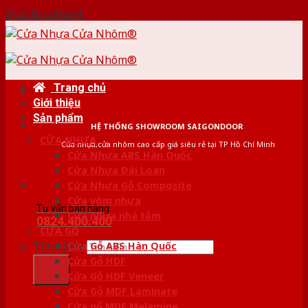
Skip to content
Trang chủ
Giới thiệu
Sản phẩm
HỆ THỐNG SHOWROOM SAIGONDOOR
CỬA NHỰA
Cửa nhựa,cửa nhôm cao cấp giá siêu rẻ tại TP Hồ Chí Minh
Cửa Nhựa ABS Hàn Quốc
Cửa Nhựa Đài Loan
Cửa Nhựa Gỗ Composite
Cửa vòm nhựa
Tư vấn bán hàng
Cửa nhựa nhà tắm
0824.400.400
CỬA GỖ
Tìm kiếm:
Cửa Gỗ ABS Hàn Quốc
Cửa Gỗ HDF
Cửa Gỗ HDF Veneer
Cửa Gỗ MDF Laminate
Cửa gỗ MDF Melamine