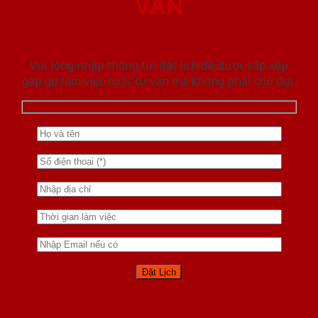
VẤN
Vui lòng nhập thông tin đặt lịch để được sắp xếp
gặp gỡ làm việc hoăc tư vấn mà không phải chờ đợi.