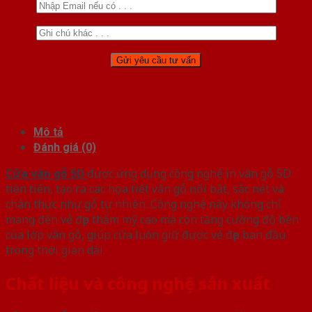
Mô tả
Đánh giá (0)
Cửa vân gỗ 5D
được ứng dụng công nghệ in vân gỗ 5D
tiên tiến, tạo ra các họa tiết vân gỗ nổi bật, sắc nét và
chân thực như gỗ tự nhiên. Công nghệ này không chỉ
mang đến vẻ đẹp thẩm mỹ cao mà còn tăng cường độ bền
của lớp vân gỗ, giúp cửa luôn giữ được vẻ đẹp ban đầu
trong thời gian dài.
Chất liệu và công nghệ sản xuất