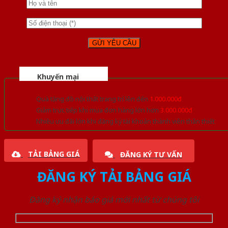
Khuyến mại
Quà tặng đồ nội thất trang trí lên đến
1.000.000đ
Giảm trực tiếp khi mua đơn hàng lớn hơn
3.000.000đ
Nhiều ưu đãi lớn khi đăng ký tài khoản thành viên thân thiết
TẢI BẢNG GIÁ
ĐĂNG KÝ TƯ VẤN
ĐĂNG KÝ TẢI BẢNG GIÁ
Đăng ký nhận báo giá mới nhất từ chúng tôi