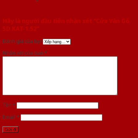
Hãy là người đầu tiên nhận xét “Cửa Vân Gỗ
5D KAT-1.52”
Đánh giá của bạn
Nhận xét của bạn
*
Tên
*
Email
*