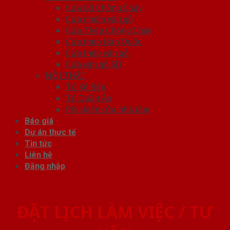
Cửa Gỗ Chống Cháy
Cửa nhôm vân gỗ
Cửa Thép Chống Cháy
Cửa thép Hàn Quốc
Cửa thép vân gỗ
Cửa vân gỗ 5D
NỘI THẤT
Tủ Kệ Bếp
Tủ Quần Áo
Phụ kiện cửa nhà tắm
Báo giá
Dự án thực tế
Tin tức
Liên hệ
Đăng nhập
ĐẶT LỊCH LÀM VIỆC / TƯ