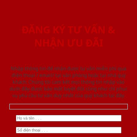
ĐĂNG KÝ TƯ VẤN &
NHẬN ƯU ĐÃI
Nhập thông tin để nhận được tư vấn miễn phí qua
điện thoại / email/ tại văn phòng hoặc tại nhà quý
khách. Chúng tôi cam kết mọi thông tin nhập vào
dưới đây được bảo mật tuyệt đối cũng như chỉ phục
vụ yêu cầu tư vấn duy nhất của quý khách tại đây.