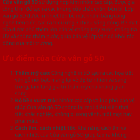
Cửa vân gỗ 5D
sử dụng hợp kim nhôm cao cấp, được gia
công tỉ mỉ để tạo ra các khung cửa chắc chắn, bền bỉ. Lớp
vân gỗ 5D được in nhiệt lên bề mặt nhôm bằng công
nghệ tiên tiến, tạo ra hiệu ứng 3 chiều sống động. Bề mặt
cửa được phủ thêm lớp bảo vệ chống trầy xước, chống tia
UV và chống thấm nước, giúp bảo vệ lớp vân gỗ khỏi tác
động của môi trường.
Ưu điểm của Cửa vân gỗ 5D
Thẩm mỹ cao
: Công nghệ in 5D tạo ra các họa tiết
vân gỗ nổi bật, mang lại vẻ đẹp tự nhiên và sang
trọng, làm tăng giá trị thẩm mỹ cho không gian
sống.
Độ bền vượt trội
: Nhôm cao cấp và lớp phủ bảo vệ
giúp Cửa vân gỗ 5D chống lại mọi điều kiện thời
tiết khắc nghiệt, không bị cong vênh, mối mọt hay
phai màu.
Cách âm, cách nhiệt tốt
: Khả năng cách âm và
cách nhiệt của Cửa vân gỗ 5D giúp tạo ra không