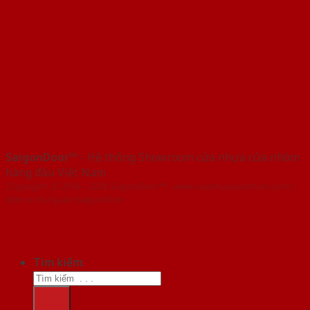
SaigonDoor™
- Hệ thống Showroom cửa nhựa cửa nhôm
hàng đầu Việt Nam
Copyright ⓒ 2016 – 2026 SaigonDoor™ - www.cuanhuacuanhom.com |
Đơn vị chủ quản SaigonDoor
Tìm kiếm: