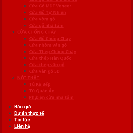
Cửa Gỗ MDF Veneer
Cửa Gỗ Tự Nhiên
Cửa vòm gỗ
Cửa gỗ nhà tắm
CỬA CHỐNG CHÁY
Cửa Gỗ Chống Cháy
Cửa nhôm vân gỗ
Cửa Thép Chống Cháy
Cửa thép Hàn Quốc
Cửa thép vân gỗ
Cửa vân gỗ 5D
NỘI THẤT
Tủ Kệ Bếp
Tủ Quần Áo
Phụ kiện cửa nhà tắm
Báo giá
Dự án thực tế
Tin tức
Liên hệ