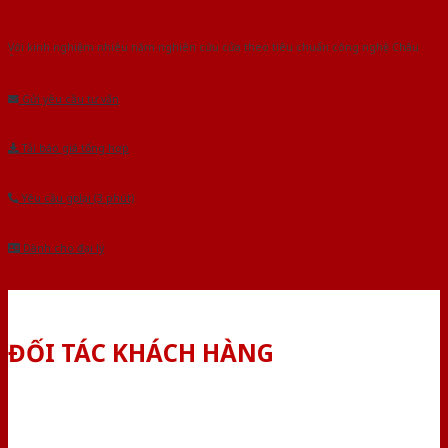
Với kinh nghiệm nhiêu năm nghiên cứu cửa theo tiêu chuẩn công nghệ Châu
Âu.Chúng tôi tự tin là nhà sản xuất & cung cấp hàng đầu tại Việt Nam!
Gửi yêu cầu tư vấn
Tải báo giá tổng hợp
Yêu cầu gọi lại (3 phút)
Dành cho đại lý
ĐỐI TÁC KHÁCH HÀNG