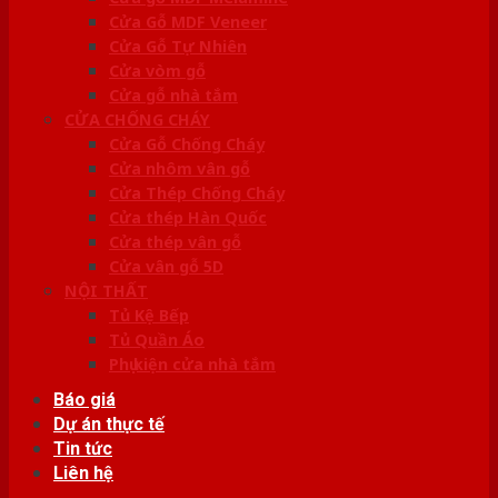
Cửa Gỗ MDF Veneer
Cửa Gỗ Tự Nhiên
Cửa vòm gỗ
Cửa gỗ nhà tắm
CỬA CHỐNG CHÁY
Cửa Gỗ Chống Cháy
Cửa nhôm vân gỗ
Cửa Thép Chống Cháy
Cửa thép Hàn Quốc
Cửa thép vân gỗ
Cửa vân gỗ 5D
NỘI THẤT
Tủ Kệ Bếp
Tủ Quần Áo
Phụ kiện cửa nhà tắm
Báo giá
Dự án thực tế
Tin tức
Liên hệ