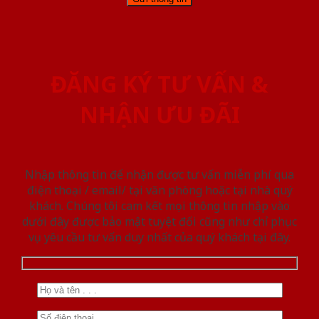
ĐĂNG KÝ TƯ VẤN &
NHẬN ƯU ĐÃI
Nhập thông tin để nhận được tư vấn miễn phí qua
điện thoại / email/ tại văn phòng hoặc tại nhà quý
khách. Chúng tôi cam kết mọi thông tin nhập vào
dưới đây được bảo mật tuyệt đối cũng như chỉ phục
vụ yêu cầu tư vấn duy nhất của quý khách tại đây.