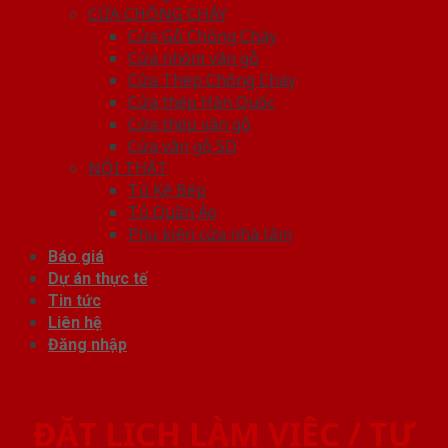
CỬA CHỐNG CHÁY
Cửa Gỗ Chống Cháy
Cửa nhôm vân gỗ
Cửa Thép Chống Cháy
Cửa thép Hàn Quốc
Cửa thép vân gỗ
Cửa vân gỗ 5D
NỘI THẤT
Tủ Kệ Bếp
Tủ Quần Áo
Phụ kiện cửa nhà tắm
Báo giá
Dự án thực tế
Tin tức
Liên hệ
Đăng nhập
ĐẶT LỊCH LÀM VIỆC / TƯ