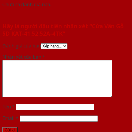
Chưa có đánh giá nào.
Hãy là người đầu tiên nhận xét “Cửa Vân Gỗ
5D KAT-41.52.52A-4TK”
Đánh giá của bạn
Nhận xét của bạn
*
Tên
*
Email
*