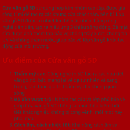
Cửa vân gỗ 5D
sử dụng hợp kim nhôm cao cấp, được gia
công tỉ mỉ để tạo ra các khung cửa chắc chắn, bền bỉ. Lớp
vân gỗ 5D được in nhiệt lên bề mặt nhôm bằng công
nghệ tiên tiến, tạo ra hiệu ứng 3 chiều sống động. Bề mặt
cửa được phủ thêm lớp bảo vệ chống trầy xước, chống tia
UV và chống thấm nước, giúp bảo vệ lớp vân gỗ khỏi tác
động của môi trường.
Ưu điểm của Cửa vân gỗ 5D
Thẩm mỹ cao
: Công nghệ in 5D tạo ra các họa tiết
vân gỗ nổi bật, mang lại vẻ đẹp tự nhiên và sang
trọng, làm tăng giá trị thẩm mỹ cho không gian
sống.
Độ bền vượt trội
: Nhôm cao cấp và lớp phủ bảo vệ
giúp Cửa vân gỗ 5D chống lại mọi điều kiện thời
tiết khắc nghiệt, không bị cong vênh, mối mọt hay
phai màu.
Cách âm, cách nhiệt tốt
: Khả năng cách âm và