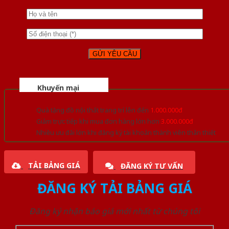
Khuyến mại
Quà tặng đồ nội thất trang trí lên đến
1.000.000đ
Giảm trực tiếp khi mua đơn hàng lớn hơn
3.000.000đ
Nhiều ưu đãi lớn khi đăng ký tài khoản thành viên thân thiết
TẢI BẢNG GIÁ
ĐĂNG KÝ TƯ VẤN
ĐĂNG KÝ TẢI BẢNG GIÁ
Đăng ký nhận báo giá mới nhất từ chúng tôi