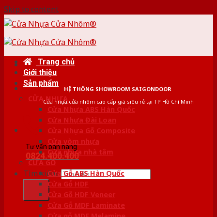
Skip to content
Trang chủ
Giới thiệu
Sản phẩm
HỆ THỐNG SHOWROOM SAIGONDOOR
CỬA NHỰA
Cửa nhựa,cửa nhôm cao cấp giá siêu rẻ tại TP Hồ Chí Minh
Cửa Nhựa ABS Hàn Quốc
Cửa Nhựa Đài Loan
Cửa Nhựa Gỗ Composite
Cửa vòm nhựa
Tư vấn bán hàng
Cửa nhựa nhà tắm
0824.400.400
CỬA GỖ
Tìm kiếm:
Cửa Gỗ ABS Hàn Quốc
Cửa Gỗ HDF
Cửa Gỗ HDF Veneer
Cửa Gỗ MDF Laminate
Cửa gỗ MDF Melamine