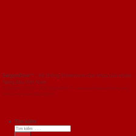
SaigonDoor™
- Hệ thống Showroom cửa nhựa cửa nhôm
hàng đầu Việt Nam
Copyright ⓒ 2016 – 2026 SaigonDoor™ - www.cuanhuacuanhom.com |
Đơn vị chủ quản SaigonDoor
Tìm kiếm: