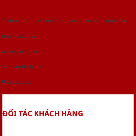
Với kinh nghiệm nhiêu năm nghiên cứu cửa theo tiêu chuẩn công nghệ Châu
Âu.Chúng tôi tự tin là nhà sản xuất & cung cấp hàng đầu tại Việt Nam!
Gửi yêu cầu tư vấn
Tải báo giá tổng hợp
Yêu cầu gọi lại (3 phút)
Dành cho đại lý
ĐỐI TÁC KHÁCH HÀNG