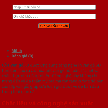
Mô tả
Đánh giá (0)
Cửa vân gỗ 5D
được ứng dụng công nghệ in vân gỗ 5D
tiên tiến, tạo ra các họa tiết vân gỗ nổi bật, sắc nét và
chân thực như gỗ tự nhiên. Công nghệ này không chỉ
mang đến vẻ đẹp thẩm mỹ cao mà còn tăng cường độ bền
của lớp vân gỗ, giúp cửa luôn giữ được vẻ đẹp ban đầu
trong thời gian dài.
Chất liệu và công nghệ sản xuất