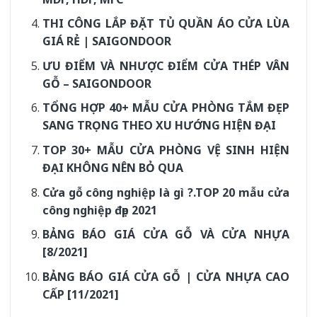
THI CÔNG LẮP ĐẶT TỦ QUẦN ÁO CỬA LÙA
GIÁ RẺ | SAIGONDOOR
ƯU ĐIỂM VÀ NHƯỢC ĐIỂM CỬA THÉP VÂN
GỖ – SAIGONDOOR
TỔNG HỢP 40+ MẪU CỬA PHÒNG TẮM ĐẸP
SANG TRỌNG THEO XU HƯỚNG HIỆN ĐẠI
TOP 30+ MẪU CỬA PHÒNG VỆ SINH HIỆN
ĐẠI KHÔNG NÊN BỎ QUA
Cửa gỗ công nghiệp là gì ?.TOP 20 mẫu cửa
công nghiệp đẹp 2021
BẢNG BÁO GIÁ CỬA GỖ VÀ CỬA NHỰA
[8/2021]
BẢNG BÁO GIÁ CỬA GỖ | CỬA NHỰA CAO
CẤP [11/2021]