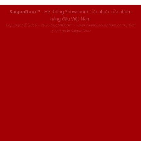
SaigonDoor™
- Hệ thống Showroom cửa nhựa cửa nhôm
hàng đầu Việt Nam
Copyright ⓒ 2016 – 2026 SaigonDoor™ - www.cuanhuacuanhom.com | Đơn
vị chủ quản SaigonDoor