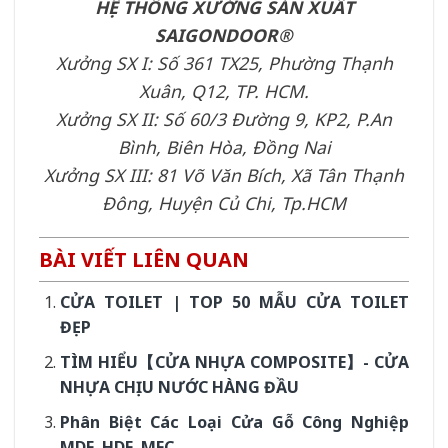
HỆ THỐNG XƯỞNG SẢN XUẤT
SAIGONDOOR®
Xưởng SX I: Số 361 TX25, Phường Thạnh
Xuân, Q12, TP. HCM.
Xưởng SX II: Số 60/3 Đường 9, KP2, P.An
Bình, Biên Hòa, Đồng Nai
Xưởng SX III: 81 Võ Văn Bích, Xã Tân Thạnh
Đông, Huyện Củ Chi, Tp.HCM
BÀI VIẾT LIÊN QUAN
CỬA TOILET | TOP 50 MẪU CỬA TOILET
ĐẸP
TÌM HIỂU【CỬA NHỰA COMPOSITE】- CỬA
NHỰA CHỊU NƯỚC HÀNG ĐẦU
Phân Biệt Các Loại Cửa Gỗ Công Nghiệp
MDF, HDF, MFC