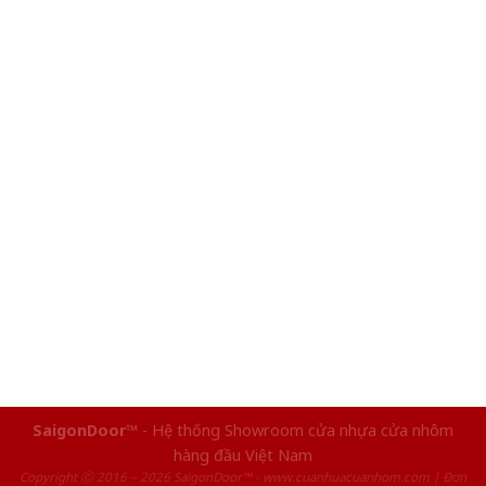
SaigonDoor™
- Hệ thống Showroom cửa nhựa cửa nhôm
hàng đầu Việt Nam
Copyright ⓒ 2016 – 2026 SaigonDoor™ - www.cuanhuacuanhom.com | Đơn