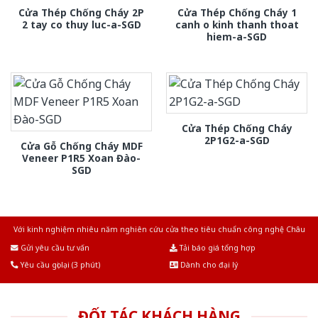
Cửa Thép Chống Cháy 2P
Cửa Thép Chống Cháy 1
2 tay co thuy luc-a-SGD
canh o kinh thanh thoat
hiem-a-SGD
Cửa Thép Chống Cháy
2P1G2-a-SGD
Cửa Gỗ Chống Cháy MDF
Veneer P1R5 Xoan Đào-
SGD
Với kinh nghiệm nhiêu năm nghiên cứu cửa theo tiêu chuẩn công nghệ Châu
Âu.Chúng tôi tự tin là nhà sản xuất & cung cấp hàng đầu tại Việt Nam!
Gửi yêu cầu tư vấn
Tải báo giá tổng hợp
Yêu cầu gọi lại (3 phút)
Dành cho đại lý
ĐỐI TÁC KHÁCH HÀNG