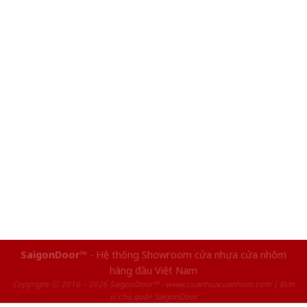
SaigonDoor™
- Hệ thống Showroom cửa nhựa cửa nhôm
hàng đầu Việt Nam
Copyright ⓒ 2016 – 2026 SaigonDoor™ - www.cuanhuacuanhom.com | Đơn
vị chủ quản SaigonDoor