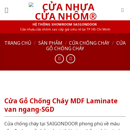
Skip
to
content
HỆ THỐNG SHOWROOM SAIGONDOOR
Cửa nhựa,cửa nhôm cao cấp giá siêu rẻ tại TP Hồ Chí Minh
TRANG CHỦ
/
SẢN PHẨM
/
CỬA CHỐNG CHÁY
/
CỬA
GỖ CHỐNG CHÁY
Cửa Gỗ Chống Cháy MDF Laminate
van ngang-SGD
Cửa chống cháy tại SAIGONDOOR phong phú về màu