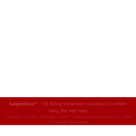
SaigonDoor™
- Hệ thống Showroom cửa nhựa cửa nhôm
hàng đầu Việt Nam
Copyright ⓒ 2016 – 2026 SaigonDoor™ - www.cuanhuacuanhom.com | Đơn
vị chủ quản SaigonDoor