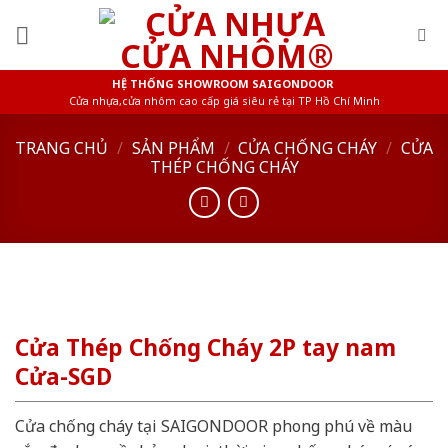
Skip
to
content
HỆ THỐNG SHOWROOM SAIGONDOOR
Cửa nhựa,cửa nhôm cao cấp giá siêu rẻ tại TP Hồ Chí Minh
TRANG CHỦ
/
SẢN PHẨM
/
CỬA CHỐNG CHÁY
/
CỬA
THÉP CHỐNG CHÁY
Cửa Thép Chống Cháy 2P tay nam
Cửa-SGD
Cửa chống cháy tại SAIGONDOOR phong phú về màu